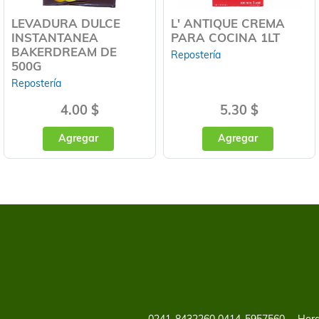
LEVADURA DULCE
L' ANTIQUE CREMA
INSTANTANEA
PARA COCINA 1LT
BAKERDREAM DE
Repostería
500G
Repostería
4.00 $
5.30 $
Agregar
Agregar
0241-8432260 0414-5957560
Hora