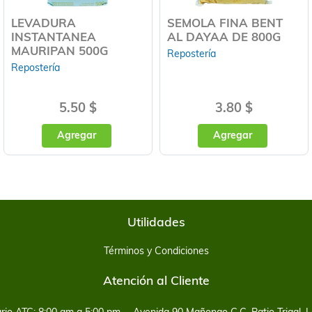
LEVADURA
SEMOLA FINA BENT
INSTANTANEA
AL DAYAA DE 800G
MAURIPAN 500G
Repostería
Repostería
5.50 $
3.80 $
Agregar
Agregar
Utilidades
Términos y Condiciones
Atención al Cliente
rio ATC: 8:00 am a 5:00 pm
Avenida 90 Mañongo C.C. Patio Trigal, L